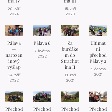
ína IV
ína III
20. září
15. září
2024
2023
Pálava
Pálava 6
Za
Ultimát
—
burčáke
ní
7. května
narozen
m do
přechod
2022
inový
Strachot
Pálavy 2
výšlap
ína II
5. června
2021
24. září
18. září
2022
2021
Přechod
Přechod
Přechod
Přechod