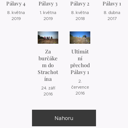
Pálavy 4
Pálavy 3
Pálavy 2
Pálavy 1
8. května
1. května
8. května
8. dubna
2019
2019
2018
2017
Za
Ultimát
burčáke
ní
m do
přechod
Strachot
Pálavy 1
ína
2.
července
24. září
2016
2016
Nahoru