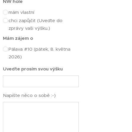
NW hole
mám vlastní
chci zapůjčit (Uveďte do
zprávy vaši výšku.)
Mám zájem o
Pálava #10 (pátek, 8. května
2026)
Uveďte prosím svou výšku
Napište něco o sobě :-)