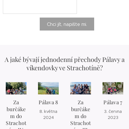
Chci jít, napište mi.
A jaké bývají jednodenní přechody Pálavy a
víkendovky ve Strachotíně?
Za
Pálava 8
Za
Pálava 7
burčáke
burčáke
8. května
3. června
m do
m do
2024
2023
Strachot
Strachot