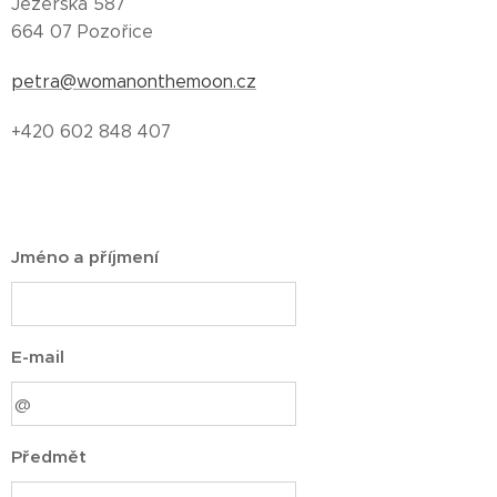
Jezerská 587
664 07 Pozořice
petra@womanonthemoon.cz
+420 602 848 407
Jméno a příjmení
E-mail
Předmět