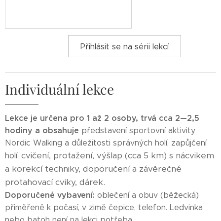
Přihlásit se na sérii lekcí
Individuální lekce
Lekce je určena pro 1 až 2 osoby, trvá cca 2—2,5
hodiny a obsahuje
představení sportovní aktivity
Nordic Walking a důležitosti správných holí, zapůjčení
cvičení, protažení,
výšlap (cca 5 km) s nácvikem
holí,
a korekcí techniky, doporučení a závěrečné
protahovací cviky,
dárek.
Doporučené vybavení:
oblečení a obuv (běžecká)
přiměřeně k počasí, v zimě čepice, telefon. Ledvinka
nebo batoh není na lekci potřeba.