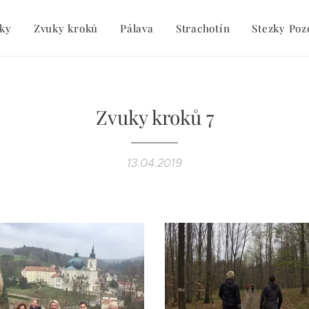
ky
Zvuky kroků
Pálava
Strachotín
Stezky Poz
Zvuky kroků 7
13.04.2019