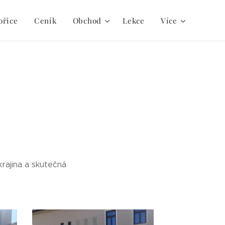
ořice
Ceník
Obchod
Lekce
Více
krajina a skutečná