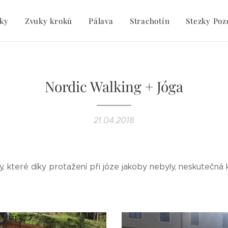
ky
Zvuky kroků
Pálava
Strachotín
Stezky Poz
Nordic Walking + Jóga
21.04.2018
, které díky protažení při józe jakoby nebyly, neskutečná 